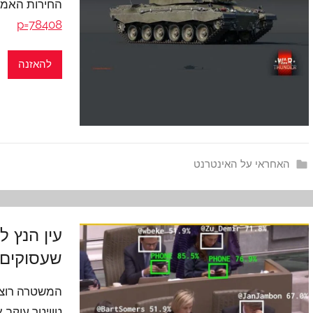
החירות האמרי
p=78408
להאזנה
האחראי על האינטרנט
עין הנץ ל
שעסוקים
המשטרה רוצה 
טוויטר עוקב 