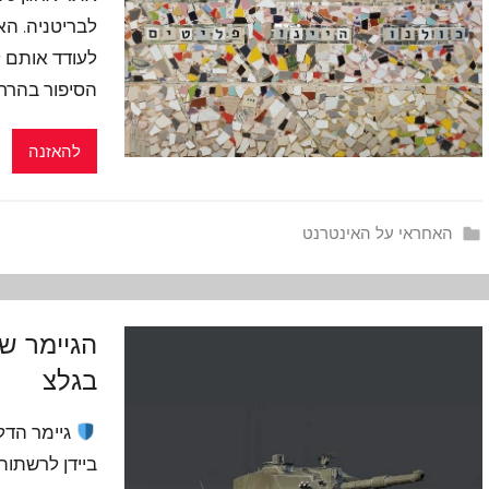
לבריטניה. הא
לעודד אותם ל
הסיפור בהרח
להאזנה
האחראי על האינטרנט
הגיימר ש
בגלצ
גיימר הדל
ביידן לרשתות