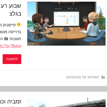
שבוע רע 
בגלצ
פייסבוק מ
בדריסה מונו
תגובות
הא
t/?p=78454
להאזנה
האחראי על האינטרנט
זמביה וכה