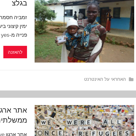
בגלצ
זמביה חסמה ס
ימין קיצוני ב
פנייה מ-yes
להאזנה
האחראי על האינטרנט
אתר ארגו
ממשלתית