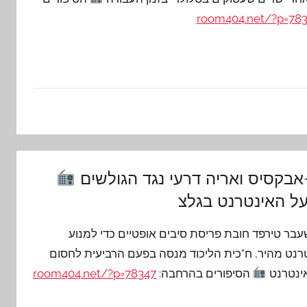
room404.net/?p=78
-אבקסיס ואריה דרעי נגד הגולשים
ל האינטרנט בגלצ
בר טירפד חובת פריסת סיבים אופטיים כדי למנוע
רנט מהיר, ח"כית הליכוד מנסה בפעם הרביעית לחסום
אינטרנט
הסיפורים בהרחבה:
room404.net/?p=78347