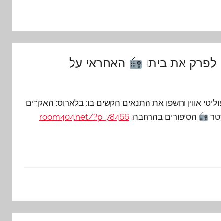
 לפרק את ביתו
האחראי על
טי אווין וחשפו את התנאים הקשים בו; בלארוס: האקרים
שטר
הסיפורים בהרחבה:
room404.net/?p=78466