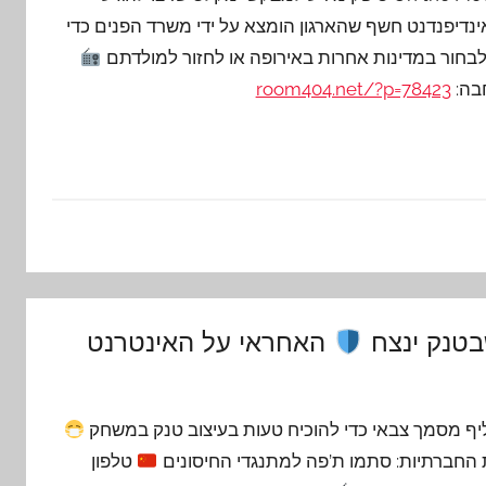
ינדיפנדנט חשף שהארגון הומצא על ידי משרד הפנים כדי
בחור במדינות אחרות באירופה או לחזור למולדתם
בה:
room404.net/?p=78423
בטנק ינצח
האחראי על האינטרנט
יף מסמך צבאי כדי להוכיח טעות בעיצוב טנק במשחק
 החברתיות: סתמו ת’פה למתנגדי החיסונים
טלפון