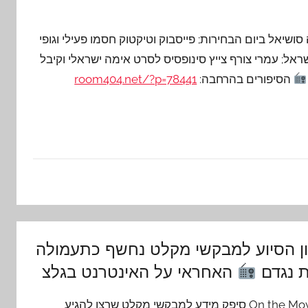
ושיאל ביום הבחירות; פייסבוק וטיקטוק חסמו פעילי וגופי
ישראל; עמרי צורף צייץ סינופסיס לסרט אימה ישראלי וקיבל
הסיפורים בהרחבה:
room404.net/?p=78441
ן הסיוע למבקשי מקלט נחשף כתעמולה
 נגדם
האחראי על האינטרנט בגלצ
אתר ארגון On the Move סיפק מידע למבקשי מקלט שרצו להגיע