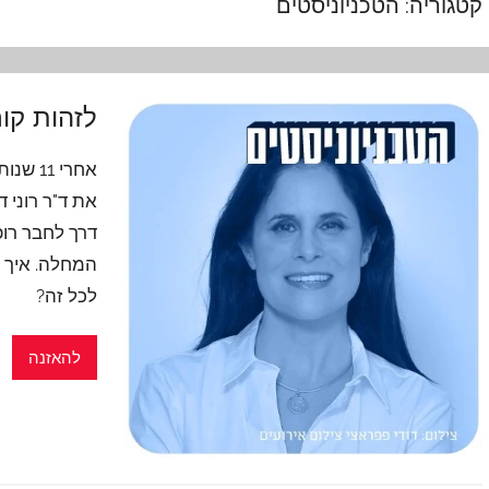
קטגוריה:
הטכניוניסטים
לזהות קור
אחרי 
את ד"ר רוני 
דרך לחבר רופ
המחלה. איך ה
לכל זה?
להאזנה