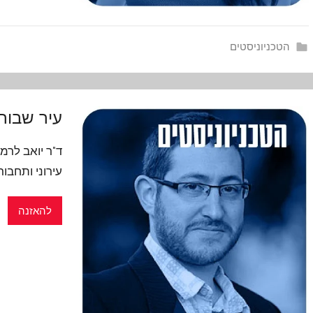
הטכניוניסטים
עיר שבור
ד"ר יואב לרמ
עירוני ותחבו
להאזנה