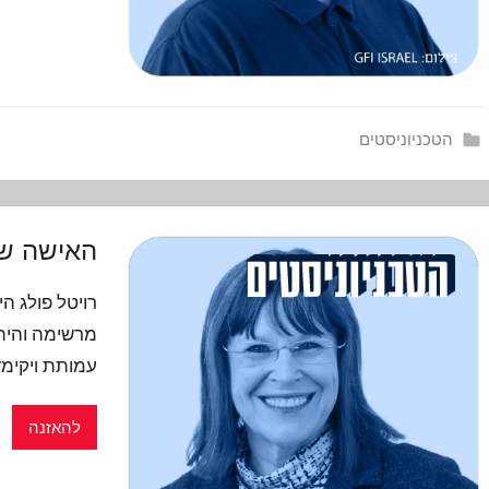
הטכניוניסטים
האישה שלנ
רויטל פולג ה
מרשימה והית
עמותת ויקימד
להאזנה