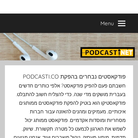
Ski
פודקאסטים
מפיקים
t
פודקאסטים
conten
Menu
מעולים
נבחרים
–
פודקאסטיקו
בהפקת
פודקאסטיקו
PODCASTI.CO
פודקאסטים נבחרים בהפקת PODCASTI.CO
חשבתם פעם להפיק פודקאסט? אלפי כותרים חדשים
בעברית מושקים מדי שנה, כדי להצליח חשוב להתבלט.
פודקאסטיקו הוא בוטיק להפקת פודקאסטים ממותגים
איכותיים, מעמיקים ומהנים להאזנה עבור חברות
מסחריות ומוסדות אקדמיים. פודקאסט ממותג יכול
לשמש את הארגון לכמעט כל מטרה: תקשורת, שיווק,
תדמית, מיתוג מעסיק, ניהול משברים ועוד. אנחנו מגיעים