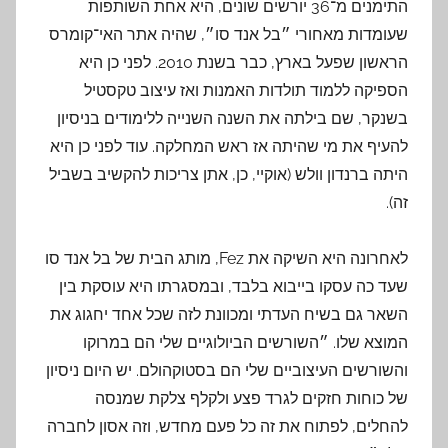
התימנים מ־36 יורשים שונים, היא אחת השותפות
שעומדות מאחורי ״בל אנד סו״, שהיה אתר האי־קומרס
הראשון שפעל בארץ, כבר בשנת 2010. לפני כן היא
הספיקה ללמוד תולדות האמנות ואז עיצוב טקסטיל
בשנקר, שם בילתה את השנה השנייה ללימודים בניסיון
להעיף את מי שהיתה אז ראש המחלקה. עוד לפני כן היא
היתה ברנדון וולש (אוקיי, כן, אתן צריכות להקשיב בשביל
זה).
לאחרונה היא השיקה את Fez, מותג הבית של בל אנד סו
שעד כה עסקו בייבוא בלבד, ובמסגרתו היא עוסקת בין
השאר גם בשיח העדתי ומכוונת לזה שכל אחד יחגוג את
המוצא שלו. ״השורשים הביולוגיים שלי הם במרוקו
והשורשים העיצוביים שלי הם בסטוקהולם. יש היום ניסיון
של כוחות חזקים לגרד פצע ולקלף צלקת שמנסה
להחלים, לפתוח את זה כל פעם מחדש, וזה אסון לחברה