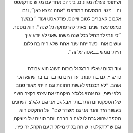
ושיתופי פעולה מגוונים, ביניהם אחד עם מגיש פודקאסט
זה – מגזין המסעות המודפס ״אתה נמצא כאן״, וגם
אלבום קאברים לטום ווייטס, פודקאסט ועוד. ״במשך
כמעט עשר שנים יצאתי להרפתקה כל שנה״, הוא מספר.
״כיוונתי להתחיל בכל שנה משהו שאני לא יודע איך
עושים אותו. כשהייתה שנה אחת שלא היה בה כלום,
הייתי ממש בבאסה על זה״.
עוד מקום שאליו התגלגל בזכות העונג הוא עבודתו
כדי.ג׳יי, גם בחתונות, ועד היום מדובר בדבר שהוא הכי
אוהב. ״לא תכננתי לעשות חתונות וגם הייתי מאוד סנוב
כלפי פופ, וגם אנטי גלגלצ. מיקמתי את עצמי בקצה השני
של הספקטרום התרבותי. אבל גם אני וגם גלגלצ השתנינו
בעשור הזה והנה אני גם משדר שם״. על התקלוט הוא
מספר שהוא גרם לו לאהוב הרבה יותר סוגים של מוזיקה,
וגם ש״לתקלט זו שיחה בלתי מילולית עם הקהל. זה פיזי,