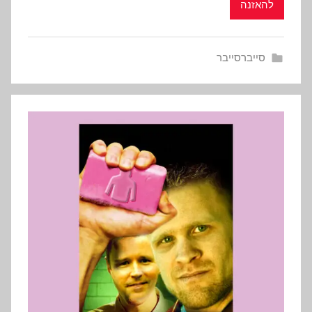
להאזנה
סייברסייבר