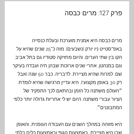
פרק 127: מרים כבסה
מרים כבסה היא אמנית מוערכת ובעלת כנסייה
באפ־סטייט ניו יורק (נשבעים). מזה כ־25 שנים שהיא על
הקו בין שתי הערים, והיום מחזיקה סטודיו גם בתל אביב
וגם במנהטן, אחרי שנים ארוכות שבהן חיה ועבדה בעיקר
שם. למרות שהיא מציירת, לדבריה, כבר 50 שנה (אבל
רק 30 באופן מקצועי), היא עדיין מרגישה שהיא לומדת.
״העולם משתנה כל הזמן ובהתאם לכך התפקיד של
הציור עבורי משתנה. היום יש לי אחריות גדולה יותר כלפי
המתבוננים״.
היא מזוהה במהלך השנים עם העבודה הגופנית, והאופן
שבו היא מציירת, באמצעות הגוף ובאמצעות כלים בלתי