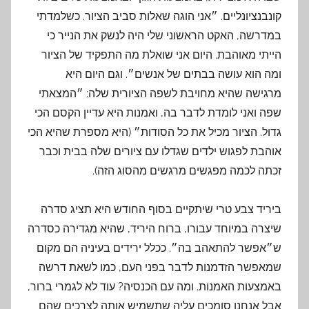
קונבנציונליים. ״אני הוגה שאלות סביב הציור. כשלמדתי
במדרשה, האקט הראשוני שלי היה לנשק את הנייר כי
הייתי מאוהבת. היום אני שואלת מה התפקיד של הציור
ומה הוא עושה בבתים של אנשים״. וגם היום היא
מרגישה שהיא מחויבת לשפה הציורית שלה: ״המצאתי
שפה ואני לומדת לדבר בה, ואמנות היא עדיין הקסם הכי
גדול. הציור מכיל את כל הסודות״ (היא מספרת שהיא הכי
אוהבת לפגוש ילדים שגדלו עם ציורים שלה בבית וכבר
זכתה לכמה מפגשים מרגשים מהסוג הזה).
ביריד צבע טרי שיתקיים בסוף החודש היא תציג סדרה
שיצרה במיוחד עבורו, ברוח היריד, שהיא מגדירה כסדרה
ש״אפשר להתאהב בה״. ככלל ירידים בעיניה הם מקום
שמאפשר הזדמנות לדבר בפני העם, כמו לשאת דרשה
באמצעות האמנות. ומה עם הכנסיה? עוד לא לגמרי ברור,
אבל אנחנו סומכים עליה שתשמיש אותה לצרכים שהם