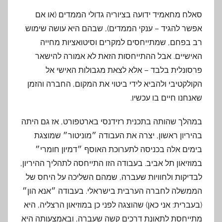
סאלח מחאמיד ידועה בציוריה גדולי הממדים (או אם
אפשר להגיד – ענקי הממדים), שבהם היא עושה שימוש
רב בפחם, שמתייחסים למקרים וסיטואציות מחייה
האישיים. אבל ההתייחסות הזאת לא אמורה להישאר
פרסונלית בלבד – אלא לצאת מגבולות האישי אל
הקולקטיבי ולהביא לידי ביטוי את המקום, החברה והזמן
שאנחנו חיים בו עכשיו.
במהלך שהותה בתכנית רזידנסי בארטפורט, אז גם היתה
בהיריון ראשון, יצרה את העבודה ״מוניטור״ שמוצגת
בימים אלה בכניסה לתערוכת האוסף ״דמיון חומרי״
במוזיאון תל אביב. בעבודה הזו התייחסה לתהליך ההיריון,
לבדיקות ולחוויות שעברה, שמהם השליכה על היחס של
הממשלה לחברה הערבית בישראלי. בעבודה ״אנא הון״
(בעברית: אני כאן) שהוצגה לפני כן במוזיאון הרצליה, היא
מתייחסת לתאונת דרכים קשה שעברה, ובאמצעותה היא