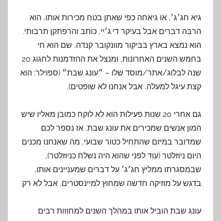
גיא חג׳ג׳, או גיאחה כפי שאתן בטח מכירות אותו, הוא
הרבה דברים אבל בעיקר די.ג׳יי, כותב והרפתקן תרבותי.
הוא נמצא בארץ בביקור מוונקובר קנדה, שם הוא חי
בחמש השנים האחרונות, ומנצל את ההזדמנות לחגוג 20
שנה לבלוג/אתר/מוסד שלו – ״עונג שבת״ (ספוילר: הוא
קצת עיגל למעלה, אבל אנחנו לא שופטים).
גם אחרי 20 שנות פעילות הוא לא לוקח כמובן מאליו שיש
המון אנשים שמכירים את עונג שבת, אז נספר לכם
שמדובר במיזם שהתחיל כטור שבועי, מה שאנחנו מכנים
היום ניוזלטר (עוד לפני שהוא היה נשלח כניוזלטר),
שבמסגרתו ממליץ חג׳ג׳ על דברים שמעניינים אותו,
בדגש על מוזיקה חדשה שמחוץ למיינסטרים, אבל לא רק.
עונג שבת הוביל אותו במהלך השנים למחוזות רבים