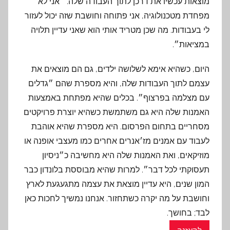
מוצאות עכשיו את דרכן לתוך העבודה שלה. ״אני לא
מפחדת מטכנולוגיה, אני פתוחה וחושבת שזה יכול לעזור
לי בעבודות. מה שכן מטריד אותי הוא שאני עדיין תלויה
במציאות״.
היום, כשהיא אימא לשלושה ילדים, גם הם מוצאים את
עצמם לתוך העבודות שלה, והיא מספרת שהם ״גדלים
עם מצלמה בפרצוף״. בכלים שהיא מפתחת באמצעות
האמנות שלה היא גם משתמשת כשהיא יוצרת פרויקטים
מסחריים בתחום הפרסום. היא מספרת שהיא אוהבת
לעבוד עם אמנים מז׳אנרים אחרים כמו מעצבי אופנה או
מוזיקאים, ואת האמנות שלה היא מחשיבה כ״ניסיון
תעסוקתי לכל דבר״. למרות שהיא מבוססת בלונדון כבר
המון שנים, היא עדיין מוצאת את עצמה מתגעגעת לארץ
וחושבת על מה יקרה כשתחזור. אנחנו נמשיך לחכות כאן
לבד; בחושך.