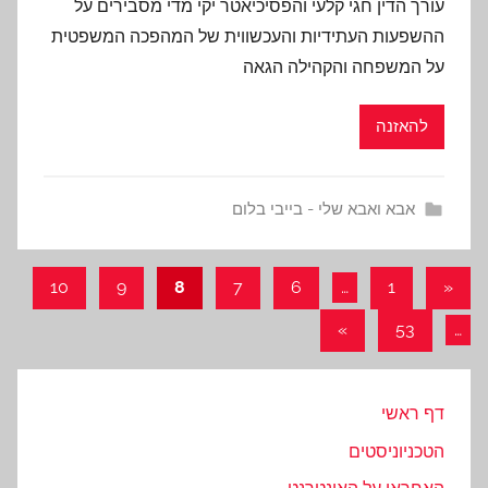
עורך הדין חגי קלעי והפסיכיאטר יקי מדי מסבירים על
ההשפעות העתידיות והעכשווית של המהפכה המשפטית
על המשפחה והקהילה הגאה
להאזנה
אבא ואבא שלי - בייבי בלום
ניווט
Previous
10
9
8
7
6
…
1
«
Posts
Next
»
53
…
Posts
דף ראשי
הטכניוניסטים