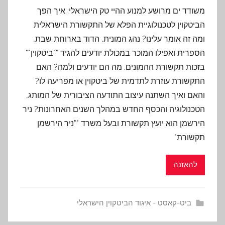
משודד ים מרושע למנוע ההיי טק הישראלי: איך הפך
הביטקוין לטכנולוגיית הפלא של התקשורת הישראלית
ומה זה אומר עלינו? נהג המונית, הדוד בארוחת שבת,
הספרית ואפילו המוכר במכולת יודעים להגיד ""ביטקוין""
בזכות תקשורת ההמונים. מה הם יודעים ולמה? האם
התקשורת עוזרת לתדמית של ביטקוין או מפריעה לו?
והאם ואיך השתנה עיצוב התודעה הציבורית של המותג,
הטכנולוגיה והכסף החדש במהלך השנים האחרונות? ניר
הירשמן הוא יועץ תקשורת ובעל משרד ""ניר הירשמן
תקשורת"
להאזנה
ביט-קאסט - איגוד הביטקוין הישראלי