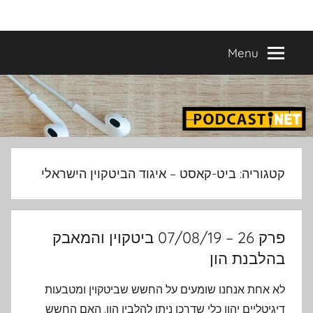
Ski
פודקאסטים
מפיקים
t
פודקאסטים
conten
Menu
מעולים
נבחרים
–
פודקאסטיקו
בהפקת
פודקאסטיקו
PODCASTI.CO
קטגוריה:
ביט-קאסט – איגוד הביטקוין הישראלי
פרק 26 – 07/08/19 ביטקוין והמאבק
בהלבנת הון
לא אחת אנחנו שומעים על החשש שביטקוין ומטבעות
דיגיטליים יהוו כלי שדרכו ניתן להלבין הון. האם החשש