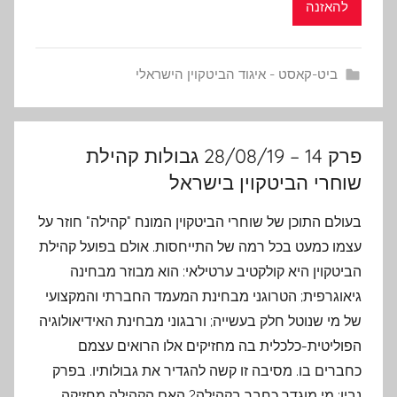
להאזנה
ביט-קאסט - איגוד הביטקוין הישראלי
פרק 14 – 28/08/19 גבולות קהילת
שוחרי הביטקוין בישראל
בעולם התוכן של שוחרי הביטקוין המונח "קהילה" חוזר על
עצמו כמעט בכל רמה של ‏התייחסות. אולם בפועל קהילת
הביטקוין היא קולקטיב ערטילאי: הוא מבוזר מבחינה
‏גיאוגרפית; הטרוגני מבחינת המעמד החברתי והמקצועי
של מי שנוטל חלק בעשייה; ורבגוני ‏מבחינת האידיאולוגיה
הפוליטית-כלכלית בה מחזיקים אלו הרואים עצמם
כחברים בו. מסיבה זו ‏קשה להגדיר את גבולותיו. בפרק
נבין: מי מוגדר כחבר בקהילה? האם הקהילה מחזיקה