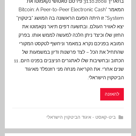
בתאריך 31.10.2008 פירסם סאטושי נקאמוטו את
המאמר "Bitcoin: A Peer-to-Peer Electronic Cash
System". זו היתה הפעם הראשונה בה המושג "ביטקוין"
יצא לאוויר העולם, ובתשעה דפים תיאר נקאמוטו את
החזון שלו וכיצד ניתן הלכה למעשה לממש אותו. בפרק
המובא בפניכם נקרא במאמר וניחשף לטקסט המקורי
שהתחיל את הכל – לצד פרשנות ודיון במשמעות של
הכתוב ובחשיבות שלו לאתגרים הניצבים בפנינו היום, 11
שנים אחרי. את הקריאה מנחה מני רוזנפלד מאיגוד
הביטקוין הישראלי.
להאזנה
ביט-קאסט - איגוד הביטקוין הישראלי