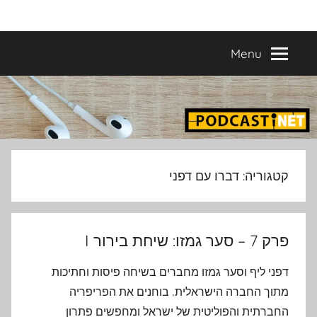
Ski
פודקאסטים
מפיקים
t
פודקאסטים
conten
Menu
מעולים
נבחרים
–
פודקאסטיקו
בהפקת
פודקאסטיקו
PODCASTI.CO
קטגוריה:
דברו עם דפני
פרק 7 – סער גמזו: שיחת בירור I
דפני ליף וסער גמזו מחברים בשיחה פיסות וחתיכות
מתוך החברה הישראלית, בוחנים את הפריפריה
החברתית והפוליטית של ישראל ומחפשים פתרון