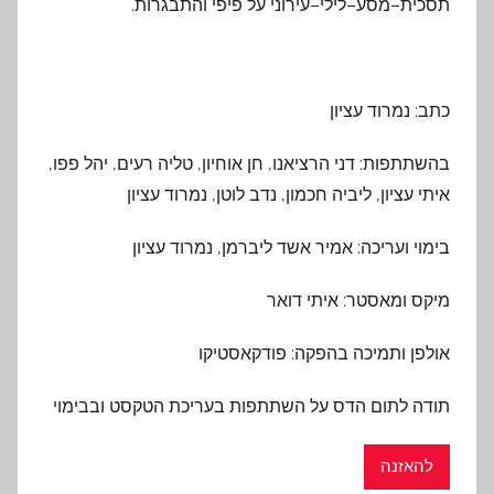
תסכית
–
מסע
–
לילי
–
עירוני על פיפי והתבגרות
.
כתב: נמרוד עציון
בהשתתפות: דני הרציאנו, חן אוחיון, טליה רעים, יהל פפו,
איתי עציון, ליביה חכמון, נדב לוטן, נמרוד עציון
בימוי ועריכה: אמיר אשד ליברמן, נמרוד עציון
מיקס ומאסטר: איתי דואר
אולפן ותמיכה בהפקה: פודקאסטיקו
תודה לתום הדס על השתתפות בעריכת הטקסט ובבימוי
להאזנה