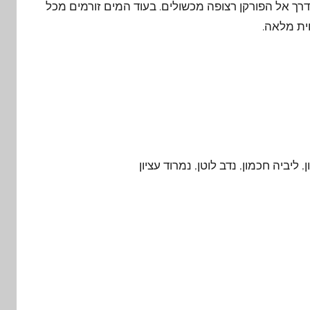
דרך אל הפורקן רצופה מכשולים. בעוד המים זורמים מכל
למעלה/
ית מלאה.
כדי
להגביר
או
להנמיך
עוצמת
שמע.
 ליביה חכמון, נדב לוטן, נמרוד עציון