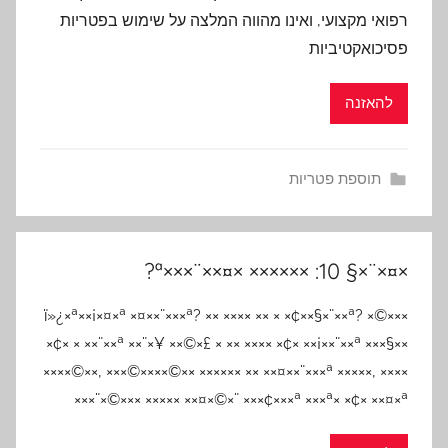
רפואי מקצועי, ואינו מהווה המלצה על שימוש בפטריות
פסיכואקטיביות
להאזנה
תוספת פטריות
×¤×¨×§ 10: ×××××× ×¤××¨×××ª?
ï»¿×ª××¡×¤×ª ×¤××¨×××ª? ×× ×××× ×× × ×¢××§×¨××ª? ×©×××
×¢× × ××¨××ª ××¨×¥ ××©×£ × ×× ×××× ×¢× ××¡××¨××ª ×××§××
××××©××, ×××©××××©×× ×××××× ×× ××¤××¨×××ª ×××××, ××××
××¤×©×¨ ×××¢×××ª ×××ª× ×¢× ××¤×ª ××××× ×××©×¨×××