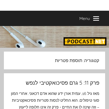
Ski
פודקאסטים
מפיקים
t
פודקאסטים
conten
Menu
מעולים
נבחרים
–
פודקאסטיקו
בהפקת
פודקאסטיקו
PODCASTI.CO
קטגוריה:
תוספת פטריות
פרק 11: 5 גרם פסיכואקטיבי לנפש
מאז גיל 16, עמית אורן ידע שהוא אדם דכאוני. אחרי המון
סוגי טיפולים, הוא החליט לנסות פטריות פסיכואקטיביות
– וזה שינה לו את החיים • פרק זה אינו חלופה לייעוץ