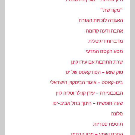
״מקודשת״
האגודה לזכויות האזרח
אהבה ודעה קדומה
מדברות דיגיטלית
מסע הקסם המדעי
שרת התרבות עם עידו קינן
טוק שואו – הפודקאסט של יס
ביט-קאסט – איגוד הביטקוין הישראלי
הבונבוניירה – עידן קוולר וטליה לוין
שעה חופשית – חינוך בתל אביב-יפו
סלונה
תוספת פטריות
הסכת ושמע – מכון הרטמן