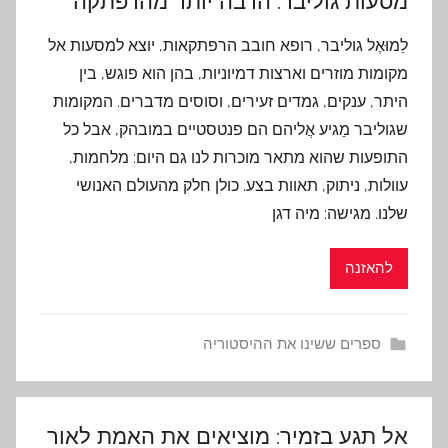
מסעות גוליבר: הרבה יותר מהרפתקה
לֵמוּאֶל גוליבר, רופא חובב הרפתקאות, יוצא למסעות אל
מקומות מוזרים וארצות דמיוניות, בהן הוא פוגש, בין
היתר, ענקים, גמדים זעירים, וסוסים מדברים. המקומות
שגוליבר מַגיע אֲליהם הם פנטסטיים במובהק, אבל כל
התופעות שהוא מתאר מוכרות לנו גם היום: מלחמות,
עוולות, ניתוק, תאוות בצע. כולן חלק מהעולם האנושי
שלנו. מגישה: מיה דגן
להאזנה
ספרים ששינו את ההיסטוריה
אל תגע בזמיר: מוציאים את האמת לאור