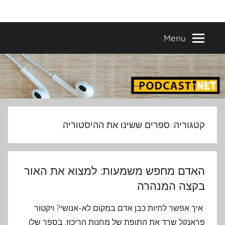
Ski
פודקאסטים
מפיקים
t
פודקאסטים
conten
Menu
מעולים
נבחרים
–
פודקאסטיקו
בהפקת
פודקאסטיקו
PODCASTI.CO
קטגוריה:
ספרים ששינו את ההיסטוריה
האדם מחפש משמעות: למצוא את האור
בקצה המנהרה
איך אפשר לחיות כבן אדם במקום לא-אנושי? ויקטור
פראנקל שרד את התופת של מחנות הריכוז. בספר שלו