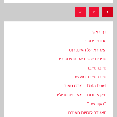
ניווט
Next
»
2
1
Posts
דף ראשי
הטכניוניסטים
האחראי על האינטרנט
ספרים ששינו את ההיסטוריה
סייברסייבר
סייברסייבר מועשר
Data Point – מרכז טאוב
תיק עבודות – מגזין פורטפוליו
״מקודשת״
האגודה לזכויות האזרח