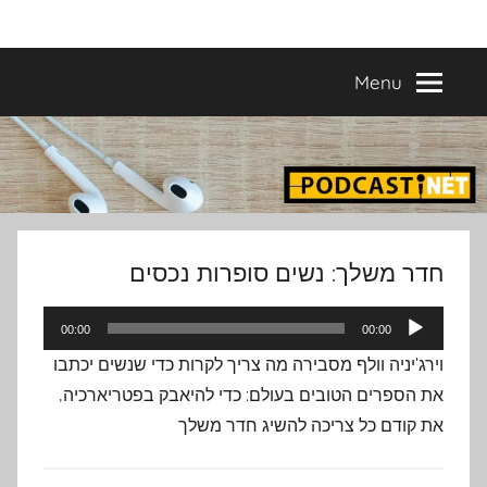
Ski
פודקאסטים
מפיקים
t
פודקאסטים
conten
Menu
מעולים
נבחרים
–
פודקאסטיקו
בהפקת
פודקאסטיקו
PODCASTI.CO
חדר משלך: נשים סופרות נכסים
נגן
00:00
00:00
אודיו
וירג'יניה וולף מסבירה מה צריך לקרות כדי שנשים יכתבו
את הספרים הטובים בעולם: כדי להיאבק בפטריארכיה,
את קודם כל צריכה להשיג חדר משלך