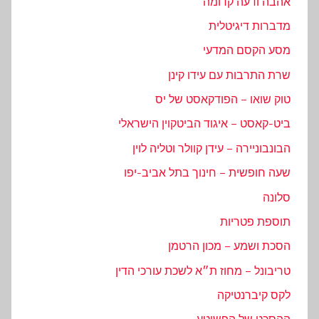
אהבה ודעה קדומה
מדברות דיגיטלית
מסע הקסם המדעי
שרת התרבות עם עידו קינן
טוק שואו – הפודקאסט של יס
ביט-קאסט – איגוד הביטקוין הישראלי
הבונבוניירה – עידן קוולר וטליה לוין
שעה חופשית – חינוך בתל אביב-יפו
סלונה
תוספת פטריות
הסכת ושמע – מכון הרטמן
טריבונל – מחוז ת״א לשכת עורכי הדין
לקס קיברנטיקה