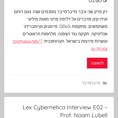
ע01פ02
רק פרק שני וכבר סייברסייבר מסכמים שנה: נעם רותם
ועידו קינן מדברים על דליפת פרטי מאות מיליוני
משתמשים, מתקפות DDoS, פייסבוק וקיימברידג'
אנליטיקה, חקיקה נגד הצפנה, מלחמות הראוטרים
ועשרות פירצות בישראל. הערותוכנית:
room404.net/?
p=75301
להאזנה
סייברסייבר
Lex Cybernetica Interview E02 –
Prof. Noam Lubell