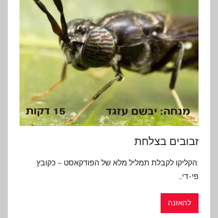
זבובים בצלחת
:הקליקו לקבלת תמליל מלא של הפודקאסט – כקובץ
פי-די…
להאזנה