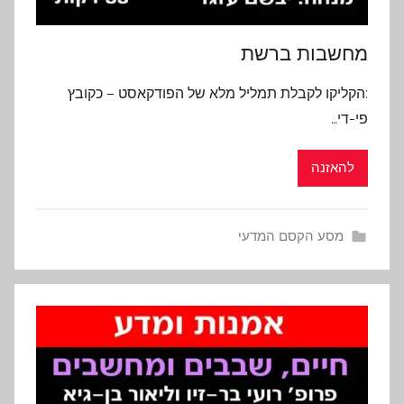
מחשבות ברשת
:הקליקו לקבלת תמליל מלא של הפודקאסט – כקובץ
פי-די…
להאזנה
מסע הקסם המדעי