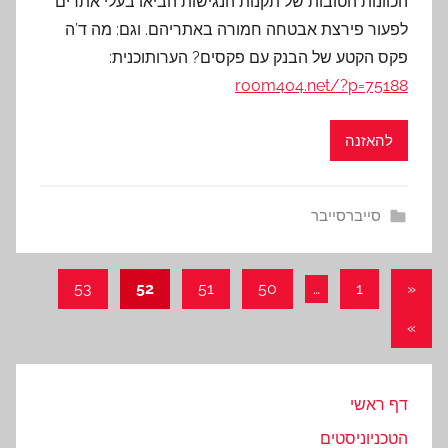
הכוונות הטובות של תקנות הנגישות הביאו בעלי אתרים
לפעור פירצת אבטחה חמורה באתריהם. וגם: מה ד’ה
פקס הקטע של הבנק עם פקסים? הערותוכנית:
room404.net/?p=75188
להאזנה
סייברסייבר
ניווט
Previous
53
52
51
50
…
1
«
Posts
Next
»
Posts
דף ראשי
הטכניוניסטים