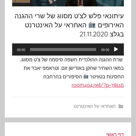
עיתונאי פלש לצ'ט מסווג של שרי ההגנה
האירופים
האחראי על האינטרנט
בגלצ 21.11.2020
נגן
00:00
00:00
אודיו
שרת ההגנה ההולנדית חשפה סיסמה של צ'ט מסווג,
במאי השחיר שחקן באודישן זום, וטראמפ יאבד את
החסינות בטוויטר
הסיפורים בהרחבה:
room404.net/?p=78116
האחראי על האינטרנט
דף ראשי