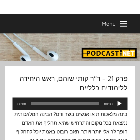
Ski
פודקאסטים
מפיקים
t
פודקאסטים
conten
Menu
מעולים
נבחרים
–
פודקאסטיקו
בהפקת
פודקאסטיקו
PODCASTI.CO
פרק 21 – ד"ר קותי שוהם, ראש היחידה
ללימודים כלליים
נגן
00:00
00:00
אודיו
בינה מלאכותית או אנשים בשר ודם? הבינה המלאכותית
נמצאת בכל מקום והתרחיש שהיא תחליף את האדם
הופך לריאלי יותר ויותר. האם רובוט באמת יוכל להחליף