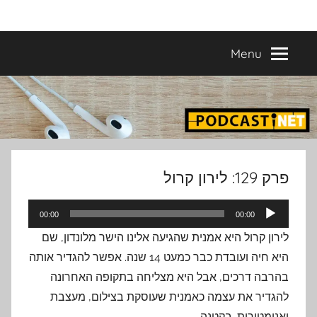
Ski
פודקאסטים
מפיקים
t
פודקאסטים
conten
Menu
מעולים
נבחרים
–
פודקאסטיקו
בהפקת
פודקאסטיקו
PODCASTI.CO
פרק 129: לירון קרול
נגן
00:00
00:00
אודיו
לירון קרול היא אמנית שהגיעה אלינו הישר מלונדון, שם
היא חיה ועובדת כבר כמעט 14 שנה. אפשר להגדיר אותה
בהרבה דרכים, אבל היא מצליחה בתקופה האחרונה
להגדיר את עצמה כאמנית שעוסקת בצילום, מעצבת
ואנימטורית. בקטנה.