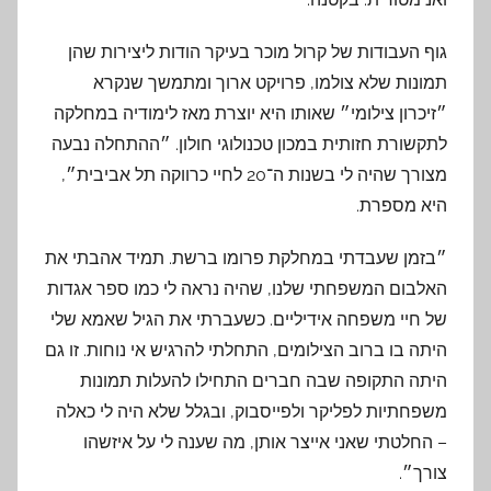
גוף העבודות של קרול מוכר בעיקר הודות ליצירות שהן
תמונות שלא צולמו, פרויקט ארוך ומתמשך שנקרא
״זיכרון צילומי״ שאותו היא יוצרת מאז לימודיה במחלקה
לתקשורת חזותית במכון טכנולוגי חולון. ״ההתחלה נבעה
מצורך שהיה לי בשנות ה־20 לחיי כרווקה תל אביבית״,
היא מספרת.
״בזמן שעבדתי במחלקת פרומו ברשת. תמיד אהבתי את
האלבום המשפחתי שלנו, שהיה נראה לי כמו ספר אגדות
של חיי משפחה אידיליים. כשעברתי את הגיל שאמא שלי
היתה בו ברוב הצילומים, התחלתי להרגיש אי נוחות. זו גם
היתה התקופה שבה חברים התחילו להעלות תמונות
משפחתיות לפליקר ולפייסבוק, ובגלל שלא היה לי כאלה
– החלטתי שאני אייצר אותן, מה שענה לי על איזשהו
צורך״.