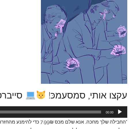
עקצו אותי, סמסעמכּ!
סייברסייב
נגן
00:00
אודיו
"החבילה שלך מחכה, אנא שלם מכ