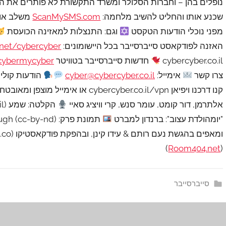
נופלים בהן – וחברות הסלולר ומשרד התקשורת לא פותרים את הב
שכנע אותו והחליט להשיב מלחמה:
ScanMySMS.com
משלב אוטו
מפני נוכלי הודעות הטקסט
וגם: התנצלות למאזינה הכועסת
האזנה לפודקאסט סייברסייבר בכל היישומונים:
.net/cybercyber
cybercyber.co.il
חדשות סייברסייבר בטוויטר
hcybermycyber
צרו קשר
אימייל:
cyber@cybercyber.co.il
הודעות קוליות 
קנו דרכנו ויפיאן cybercyber.co.il/vpn או אימייל מוצפן ומאובטח cybercyber.co.il/mail
אלתרמן, דור קומט, עומר סנש, קרי וויציג סאיי
הקלטה: שמע (shemma.co.il)
"יומהולדת עצוב": ברנדון למברט
תמונת פרק: Susan Murtaugh (cc-by-nd)
)
Room404.net
(
סייברסייבר