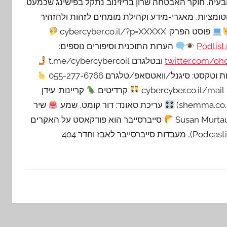
עיה. חוקר האבטחה שרון בריזינוב נתקל בפישינג שכמעט
כדי
מציות, מאגרי-מידע וקהילת מומחים לזהות ולהזהיר
להגביר
פוסט הפרק: cybercyber.co.il/?p=XXXXX
או
Podlist
הערות התוכנית וסיפורים נוספים:
להנמיך
twitter.com/o
ובטלגרם t.me/cybercybercoil
עוצמת
וטקסט: סיגנל/וואטסאפ/טלגרם 055-277-6766
שמע.
קרדיטים
קריינות: עידן
עריכת סאונד: דור קומט, שמע
שיר
סייברסייבר הוא פודקאסט על האקרים
ומאפים בהגשת נעם רותם & עידו קינן, ובהפקת פודקאסטיקו (Podcasti.co), מעבדות סייברסייבר לאבז וחדר 404