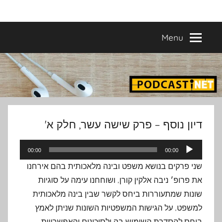
Ski
פודקאסטים
מפיקים
t
פודקאסטים
conten
Menu
מעולים
נבחרים
–
פודקאסטיקו
בהפקת
פודקאסטיקו
PODCASTI.CO
דיון נוסף – פרק שישה עשר, חלק א'
נגן
00:00
00:00
אודיו
שני פרקים בנושא משפט ובינה מלאכותית בהם אירחנו
את פרופ׳ ניבה אלקין קורן, ושוחחנו עימה על סוגיות
שונות שמתעוררות ביחס לקשר שבין בינה מלאכותית
למשפט, על הגישות המשפטיות השונות שניתן לאמץ
ביחס להסדרת השימוש בה ולסיכונים והאפשרויות