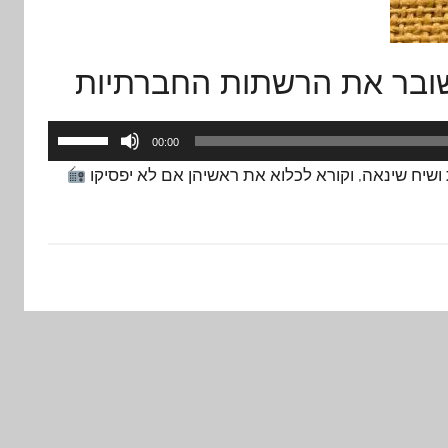
שובר את הרשתות החברתיות
השתמש
00:00
במקש
שיח שינאה, וקורא לכלוא את ראשיהן אם לא יפסיקו
למעלה/
כדי
להגביר
או
להנמיך
עוצמת
שמע.