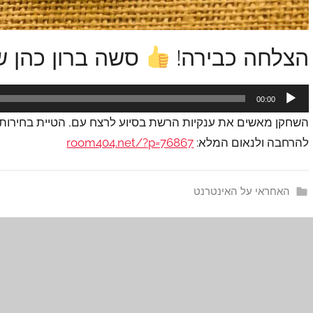
הצלחה כבירה!
סשה ברון כהן 
נגן
00:00
אודיו
השחקן מאשים את ענקיות הרשת בסיוע לרצח עם, הטיית בחירות ו
להרחבה ולנאום המלא:
room404.net/?p=76867
האחראי על האינטרנט