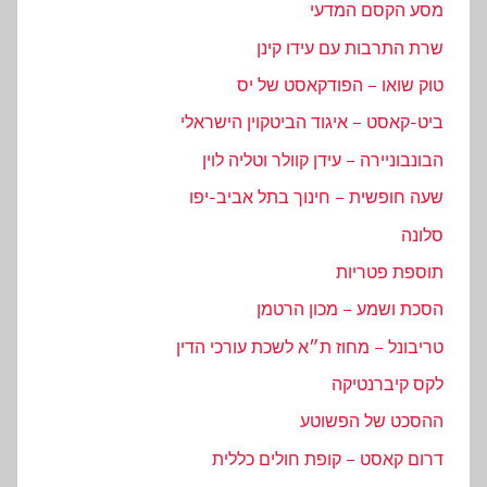
מסע הקסם המדעי
שרת התרבות עם עידו קינן
טוק שואו – הפודקאסט של יס
ביט-קאסט – איגוד הביטקוין הישראלי
הבונבוניירה – עידן קוולר וטליה לוין
שעה חופשית – חינוך בתל אביב-יפו
סלונה
תוספת פטריות
הסכת ושמע – מכון הרטמן
טריבונל – מחוז ת״א לשכת עורכי הדין
לקס קיברנטיקה
ההסכט של הפשוטע
דרום קאסט – קופת חולים כללית