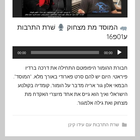
המוסד מת מצחוק
שׁרת התרבות
ע01פ16
נגן
00:00
00:00
אודיו
חבורת ההומור היפופוטם התחילה את דרכה ברדיו
פיראטי. היום יש להם סרט פארודי באורך מלא, “המוסד“.
הבמאי אלון גור אריה מדבר על הומור, קומדיה בקולנוע
הישראלי ואיך הוא גייס את אחד מיוצרי האקדח מת
מצחוק ואת גילה אלמגור.
שרת התרבות עם עידו קינן