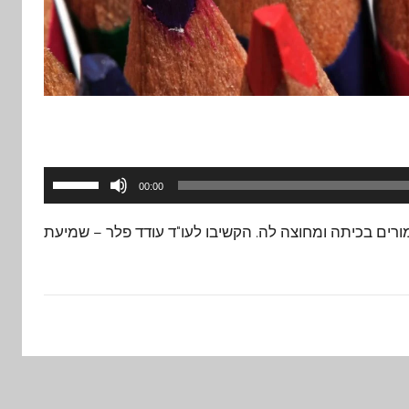
השתמש
00:00
במקש
רים בכיתה ומחוצה לה. הקשיבו לעו"ד עודד פלר – שמיעת
למעלה/
כדי
להגביר
או
להנמיך
עוצמת
שמע.