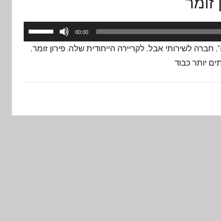
זומר
השתמש
00:00
במקש
, חברה לשירותי אבל, לקריירה הייחודית שלה. פירון זומר,
למעלה/
ם יותר כבוד
כדי
להגביר
או
להנמיך
עוצמת
שמע.