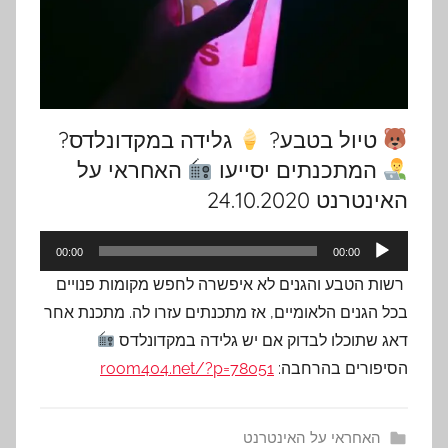
טיול בטבע?
גלידה במקדונלדס?
המתכנתים יסייעו
האחראי על
האינטרנט 24.10.2020
נגן
00:00
00:00
אודיו
רשות הטבע והגנים לא איפשרה לחפש מקומות פנויים
בכל הגנים הלאומיים, אז מתכנתים עזרו לה. מתכנת אחר
דאג שתוכלו לבדוק אם יש גלידה במקדונלדס
הסיפורים בהרחבה:
room404.net/?p=78051
האחראי על האינטרנט